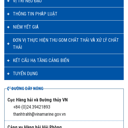
VỊ TRÍ NEO ĐẬU
THÔNG TIN PHÁP LUẬT
NIÊM YẾT GIÁ
ĐƠN VỊ THỰC HIỆN THU GOM CHẤT THẢI VÀ XỬ LÝ CHẤT
THẢI
KẾT CẤU HẠ TẦNG CẢNG BIỂN
TUYỂN DỤNG
ĐƯỜNG DÂY NÓNG
Cục Hàng hải và Đường thủy VN
+84-(0)24.39421893
thanhtrahh@vinamarine.gov.vn
Cảng vụ Hàng hải Hải Phòng