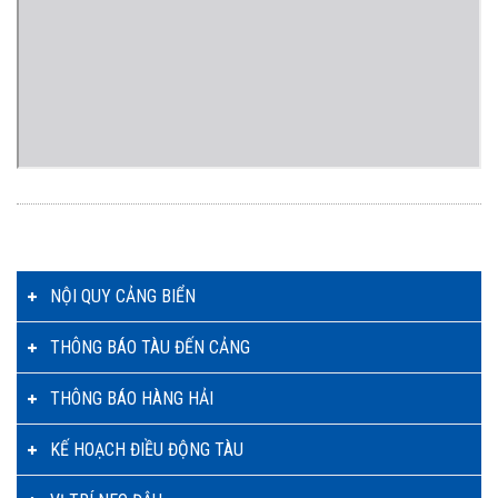
NỘI QUY CẢNG BIỂN
THÔNG BÁO TÀU ĐẾN CẢNG
THÔNG BÁO HÀNG HẢI
KẾ HOẠCH ĐIỀU ĐỘNG TÀU