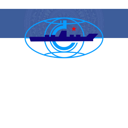
CẢNG VỤ HÀNG HẢI HẢI PHÒNG
TRANG THÔNG TIN ĐIỆN TỬ CẢNG VỤ HÀNG HẢI HẢI PHÒNG
Trụ sở chính: Số 1A Minh Khai, phường Hồng Bàng, thành phố Hải
Phòng
Trực ban: (84-225) 3842682 | VTS : (84-225) 3822115 | Fax: (84-
225) 3842634
Tiếp nhận phản ánh kiến nghị: (84-225) 3842637 | Email :