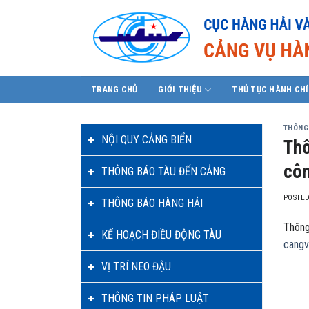
Skip
to
content
TRANG CHỦ
GIỚI THIỆU
THỦ TỤC HÀNH CH
THÔNG
NỘI QUY CẢNG BIỂN
Thô
côn
THÔNG BÁO TÀU ĐẾN CẢNG
POSTE
THÔNG BÁO HÀNG HẢI
Thông
KẾ HOẠCH ĐIỀU ĐỘNG TÀU
cangv
VỊ TRÍ NEO ĐẬU
THÔNG TIN PHÁP LUẬT