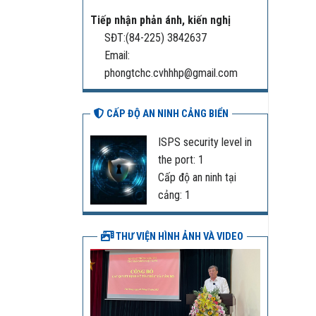
Tiếp nhận phản ánh, kiến nghị
SĐT:(84-225) 3842637
Email:
phongtchc.cvhhhp@gmail.com
CẤP ĐỘ AN NINH CẢNG BIỂN
ISPS security level in
the port: 1
Cấp độ an ninh tại
cảng: 1
THƯ VIỆN HÌNH ẢNH VÀ VIDEO