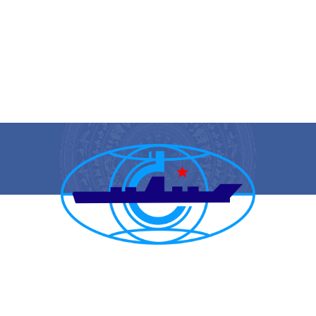
CẢNG VỤ HÀNG HẢI HẢI PHÒNG
TRANG THÔNG TIN ĐIỆN TỬ CẢNG VỤ HÀNG HẢI HẢI PHÒNG