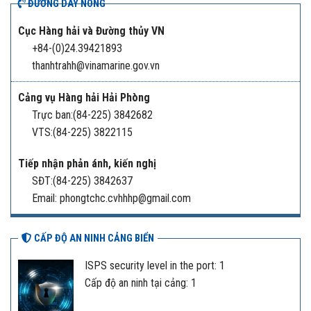
ĐƯỜNG DÂY NÓNG
Cục Hàng hải và Đường thủy VN
+84-(0)24.39421893
thanhtrahh@vinamarine.gov.vn
Cảng vụ Hàng hải Hải Phòng
Trực ban:(84-225) 3842682
VTS:(84-225) 3822115
Tiếp nhận phản ánh, kiến nghị
SĐT:(84-225) 3842637
Email: phongtchc.cvhhhp@gmail.com
CẤP ĐỘ AN NINH CẢNG BIỂN
ISPS security level in the port: 1
Cấp độ an ninh tại cảng: 1