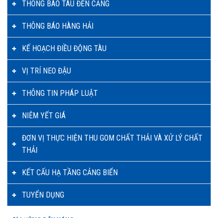
THÔNG BÁO TÀU ĐẾN CẢNG
THÔNG BÁO HÀNG HẢI
KẾ HOẠCH ĐIỀU ĐỘNG TÀU
VỊ TRÍ NEO ĐẬU
THÔNG TIN PHÁP LUẬT
NIÊM YẾT GIÁ
ĐƠN VỊ THỰC HIỆN THU GOM CHẤT THẢI VÀ XỬ LÝ CHẤT
THẢI
KẾT CẤU HẠ TẦNG CẢNG BIỂN
TUYỂN DỤNG