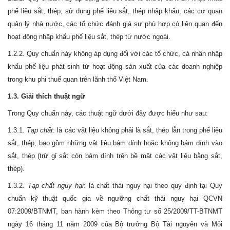
phế liệu sắt, thép, sử dụng phế liệu sắt, thép nhập khẩu, các cơ quan
quản lý nhà nước, các tổ chức đánh giá sự phù hợp có liên quan đến
hoạt động nhập khẩu phế liệu sắt, thép từ nước ngoài.
1.2.2. Quy chuẩn này không áp dụng đối với các tổ chức, cá nhân nhập
khẩu phế liệu phát sinh từ hoạt động sản xuất của các doanh nghiệp
trong khu phi thuế quan trên lãnh thổ Việt
Nam
.
1.3. Giải thích thuật ngữ
Trong Quy chuẩn này, các thuật ngữ dưới đây được hiểu như sau:
1.3.1.
Tạp chất
: là các vật liệu không phải là sắt, thép lẫn trong phế liệu
sắt, thép; bao gồm những vật liệu bám dính hoặc không bám dính vào
sắt, thép (trừ gỉ sắt còn bám dính trên bề mặt các vật liệu bằng sắt,
thép).
1.3.2.
Tạp chất nguy hại
: là chất thải nguy hại theo quy định tại Quy
chuẩn kỹ thuật quốc gia về ngưỡng chất thải nguy hại QCVN
07:2009/BTNMT, ban hành kèm theo Thông tư số 25/2009/TT-BTNMT
ngày 16 tháng 11 năm 2009 của Bộ trưởng Bộ Tài nguyên và Môi