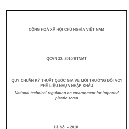
CỘNG HOÀ XÃ HỘI CHỦ NGHĨA VIỆT
NAM
QCVN 32: 2010/BTNMT
QUY CHUẨN KỸ THUẬT QUỐC GIA VỀ MÔI TRƯỜNG ĐỐI VỚI
PHẾ LIỆU NHỰA NHẬP KHẨU
National technical regulation on environment for imported
plastic scrap
Hà Nội – 2010