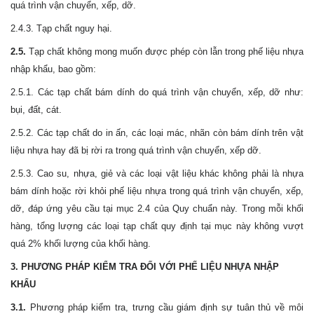
quá trình vận chuyển, xếp, dỡ.
2.4.3. Tạp chất nguy hại.
2.5.
Tạp chất không mong muốn được phép còn lẫn trong phế liệu nhựa
nhập khẩu, bao gồm:
2.5.1. Các tạp chất bám dính do quá trình vận chuyển, xếp, dỡ như:
bụi, đất, cát.
2.5.2. Các tạp chất do in ấn, các loại mác, nhãn còn bám dính trên vật
liệu nhựa hay đã bị rời ra trong quá trình vận chuyển, xếp dỡ.
2.5.3. Cao su, nhựa, giẻ và các loại vật liệu khác không phải là nhựa
bám dính hoặc rời khỏi phế liệu nhựa trong quá trình vận chuyển, xếp,
dỡ, đáp ứng yêu cầu tại mục 2.4 của Quy chuẩn này. Trong mỗi khối
hàng, tổng lượng các loại tạp chất quy định tại mục này không vượt
quá 2% khối lượng của khối hàng.
3. PHƯƠNG PHÁP KIỂM TRA ĐỐI VỚI PHẾ LIỆU NHỰA NHẬP
KHẨU
3.1.
Phương pháp kiểm tra, trưng cầu giám định sự tuân thủ về môi