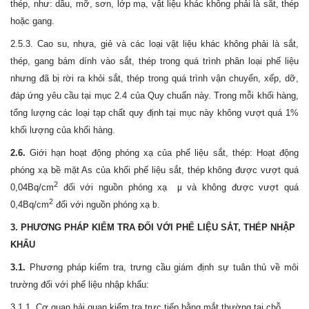
thép, như: dầu, mỡ, sơn, lớp mạ, vật liệu khác không phải là sắt, thép
hoặc gang.
2.5.3. Cao su, nhựa, giẻ và các loại vật liệu khác không phải là sắt,
thép, gang bám dính vào sắt, thép trong quá trình phân loại phế liệu
nhưng đã bị rời ra khỏi sắt, thép trong quá trình vận chuyển, xếp, dỡ,
đáp ứng yêu cầu tại mục 2.4 của Quy chuẩn này. Trong mỗi khối hàng,
tổng lượng các loại tạp chất quy định tại mục này không vượt quá 1%
khối lượng của khối hàng.
2.6.
Giới hạn hoạt động phóng xạ của phế liệu sắt, thép: Hoạt động
phóng xạ bề mặt As của khối phế liệu sắt, thép không được vượt quá
2
0,04Bq/cm
đối với nguồn phóng xạ
µ
và không được vượt quá
2
0,4Bq/cm
đối với nguồn phóng xạ
b
.
3. PHƯƠNG PHÁP KIỂM TRA ĐỐI VỚI PHẾ LIỆU SẮT, THÉP NHẬP
KHẨU
3.1.
Phương pháp kiểm tra, trưng cầu giám định sự tuân thủ về môi
trường đối với phế liệu nhập khẩu:
3.1.1. Cơ quan hải quan kiểm tra trực tiếp bằng mắt thường tại chỗ.