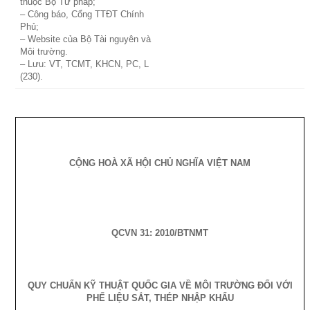
thuộc Bộ Tư pháp;
– Công báo, Cổng TTĐT Chính
Phủ;
– Website của Bộ Tài nguyên và
Môi trường.
– Lưu: VT, TCMT, KHCN, PC, L
(230).
CỘNG HOÀ XÃ HỘI CHỦ NGHĨA VIỆT
NAM
QCVN 31: 2010/BTNMT
QUY CHUẨN KỸ THUẬT QUỐC GIA VỀ MÔI TRƯỜNG ĐỐI VỚI
PHẾ LIỆU SẮT, THÉP NHẬP KHẨU