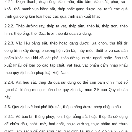
2.2.1. Đoạn thanh, đoạn ống, đầu mẩu, đầu tắm, đầu cắt, phoi, sợi,
khối, thỏi mạnh vụn bằng sắt, thép hoặc gang được loại ra từ các quá
trình gia công kim loại hoặc các quá trình sản xuất khác.
2.2.2. Thép đường ray, thép tà vẹt, thép tấm, thép lá, thép tròn, thép
hình, thép ống, thỏi đúc, lưới thép đã qua sử dụng.
2.2.3. Vật liệu bằng sắt, thép hoặc gang được lựa chọn, thu hồi từ
công trình xây dựng, phương tiện vận tải, máy móc, thiết bị và các sản
phẩm khác sau khi đã cắt phá, tháo dỡ tại nước ngoài hoặc lãnh thổ
xuất khẩu để loại bỏ các tạp chất, vật liệu, vật phẩm cấm nhập khẩu
theo quy định của pháp luật Việt Nam.
2.2.4. Vật liệu sắt, thép đã qua sử dụng có thể còn bám dính một số
tạp chất không mong muốn như quy định tại mục 2.5 của Quy chuẩn
này.
2.3.
Quy định về loại phế liệu sắt, thép không được phép nhập khẩu:
2.3.1. Vỏ bao bì, thùng phuy, lon, hộp, bằng sắt hoặc thép đã sử dụng
để chứa dầu, nhớt, mỡ, hoá chất, nhựa đường, thực phẩm mà chưa
được làm sạch để đáp ứng các quy định tại mục 2.4.2.5 và 2.6 của