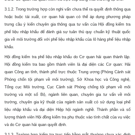
3.1.2. Trong trường hợp còn nghi vấn chưa thể ra quyết định thông qua
hoặc buộc tái xuất, cơ quan hải quan có thể áp dụng phương pháp
trưng cầu ý kiến chuyên gia thông qua tư vấn của Hội đồng kiểm tra
phế liệu nhập khẩu để đánh giá sự tuân thủ quy chuẩn kỹ thuật quốc
gia về môi trường đối với phế liệu nhập khẩu của lô hàng phế liệu nhập
khẩu.
Hội đồng kiểm tra phế liệu nhập khẩu do Cơ quan hải quan thành lập.
Hội đồng kiểm tra bao gồm thành viên là đại diện các Cơ quan: Hải
quan Công an tỉnh, thành phố trực thuộc Trung ương (Phòng Cảnh sát
Phòng chốn tội phạm về môi trường), Sở Khoa học và Công nghệ,
Tổng cục Môi trường, Cục Cảnh sát Phòng chống tội phạm về môi
trường và một số Bộ, ngành liên quan, chuyên gia tư vấn về môi
trường, chuyên gia kỹ thuật của ngành sản xuất có sử dụng loại phế
liệu nhập khẩu và đại diện Hiệp hội ngành nghề. Thành phần và số
lượng thành viên Hội đồng kiểm tra phụ thuộc vào tính chất của vụ việc
và do Cơ quan hải quan quyết định.
3.1.3. Trường hợp kiểm tra trực tiếp bằng mắt thường chưa xác định