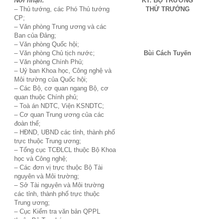
Nơi nhận:
KT. BỘ TRƯỞNG
– Thủ tướng, các Phó Thủ tướng
THỨ TRƯỞNG
CP;
– Văn phòng Trung ương và các
Ban của Đảng;
– Văn phòng Quốc hội;
– Văn phòng Chủ tịch nước;
Bùi Cách Tuyến
– Văn phòng Chính Phủ;
– Uỷ ban Khoa học, Công nghệ và
Môi trường của Quốc hội;
– Các Bộ, cơ quan ngang Bộ, cơ
quan thuộc Chính phủ;
– Toà án NDTC, Viện KSNDTC;
– Cơ quan Trung ương của các
đoàn thể;
– HĐND, UBND các tỉnh, thành phố
trực thuộc Trung ương;
– Tổng cục TCĐLCL thuộc Bộ Khoa
học và Công nghệ;
– Các đơn vị trực thuộc Bộ Tài
nguyên và Môi trường;
– Sở Tài nguyên và Môi trường
các tỉnh, thành phố trực thuộc
Trung ương;
– Cục Kiểm tra văn bản QPPL