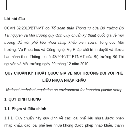
Lời nói đầu
QCVN 32:2010/BTNMT do
Tổ soạn thảo Thông tư của Bộ trưởng Bộ
Tài nguyên và Môi trường quy định Quy chuẩn kỹ thuật quốc gia về môi
trường đối với phế liệu nhựa nhập khẩu
biên soạn, Tổng cục Môi
trường, Vụ Khoa học và Công nghệ, Vụ Pháp chế trình duyệt và được
ban hành theo Thông tư số 43/2010/TT-BTNMT của Bộ trưởng Bộ Tài
nguyên và Môi trường ngày 29 tháng 12 năm 2010.
QUY CHUẨN KỸ THUẬT QUỐC GIA VỀ MÔI TRƯỜNG ĐỐI VỚI PHẾ
LIỆU NHỰA NHẬP KHẨU
National technical regulation on environment for imported plastic scrap
1. QUY ĐỊNH CHUNG
1.1. Phạm vi điều chỉnh
1.1.1. Quy chuẩn này quy định về các loại phế liệu nhựa được phép
nhập khẩu, các loại phế liệu nhựa không được phép nhập khẩu, thành