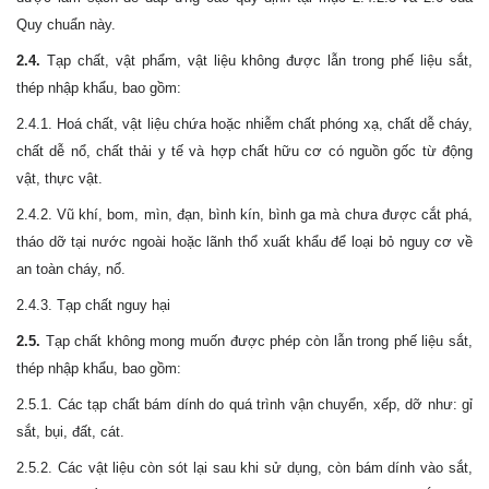
Quy chuẩn này.
2.4.
Tạp chất, vật phẩm, vật liệu không được lẫn trong phế liệu sắt,
thép nhập khẩu, bao gồm:
2.4.1. Hoá chất, vật liệu chứa hoặc nhiễm chất phóng xạ, chất dễ cháy,
chất dễ nổ, chất thải y tế và hợp chất hữu cơ có nguồn gốc từ động
vật, thực vật.
2.4.2. Vũ khí, bom, mìn, đạn, bình kín, bình ga mà chưa được cắt phá,
tháo dỡ tại nước ngoài hoặc lãnh thổ xuất khẩu để loại bỏ nguy cơ về
an toàn cháy, nổ.
2.4.3. Tạp chất nguy hại
2.5.
Tạp chất không mong muốn được phép còn lẫn trong phế liệu sắt,
thép nhập khẩu, bao gồm:
2.5.1. Các tạp chất bám dính do quá trình vận chuyển, xếp, dỡ như: gỉ
sắt, bụi, đất, cát.
2.5.2. Các vật liệu còn sót lại sau khi sử dụng, còn bám dính vào sắt,