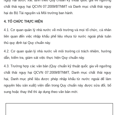
nguy hại được xác định theo Quy chuẩn kỹ thuật quốc gia về ngưỡng
chất thải nguy hại QCVN 07:2009/BTNMT và Danh mục chất thải nguy
hại do Bộ Tài nguyên và Môi trường ban hành.
4. TỔ CHỨC THỰC HIỆN
4.1. Cơ quan quản lý nhà nước về môi trường và mọi tổ chức, cá nhân
liên quan đến việc nhập khẩu phế liệu nhựa từ nước ngoài phải tuân
thủ quy định tại Quy chuẩn này.
4.2. Cơ quan quản lý nhà nước về môi trường có trách nhiệm, hướng
dẫn, kiểm tra, giám sát việc thực hiện Quy chuẩn này.
4.3. Trường hợp các văn bản (Quy chuẩn kỹ thuật quốc gia về ngưỡng
chất thải nguy hại QCVN 07:2009/BTNMT, Danh mục chất thải nguy
hại, Danh mục phế liệu được phép nhập khẩu từ nước ngoài để làm
nguyên liệu sản xuất) viện dẫn trong Quy chuẩn này được sửa đổi, bổ
sung hoặc thay thế thì áp dụng theo văn bản mới.