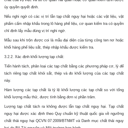
ủy quyền quyết định.
Nếu nghi ngờ có các vị trí lẫn tạp chất nguy hại hoặc các vật liệu, vật
phẩm cấm nhập khẩu trong lô hàng phế liệu, cơ quan kiểm tra có quyền
chỉ định lấy mẫu đúng vị trí nghi ngờ.
Mẫu sau khi trộn được coi là mẫu đại diện của từng công ten nơ hoặc
khối hàng phế liệu sắt, thép nhập khẩu được kiểm tra.
3.2.2. Xác định khối lượng tạp chất:
Tiến hành tách, phân loại các tạp chất bằng các phương pháp cơ, lý để
tách riêng tạp chất khỏi sắt, thép và đo khối lượng của các tạp chất
này.
Hàm lượng các tạp chất là tỷ lệ khối lượng các tạp chất so với tổng
khối lượng mẫu thử, được tính bằng đơn vị phần trăm.
Lượng tạp chất tách ra không được lẫn tạp chất nguy hại. Tạp chất
nguy hại được xác định theo Quy chuẩn kỹ thuật quốc gia về ngưỡng
chất thải nguy hại QCVN 07:2009/BTNMT và Danh mục chất thải nguy
hại do Bộ Tài nguyên và Môi trường ban hành.