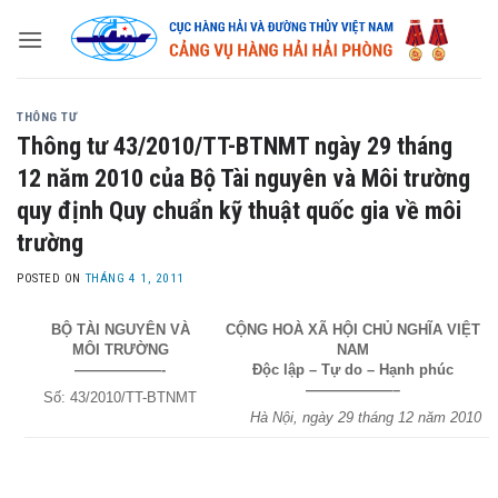
Skip
to
content
THÔNG TƯ
Thông tư 43/2010/TT-BTNMT ngày 29 tháng
12 năm 2010 của Bộ Tài nguyên và Môi trường
quy định Quy chuẩn kỹ thuật quốc gia về môi
trường
POSTED ON
THÁNG 4 1, 2011
BỘ TÀI NGUYÊN VÀ
CỘNG HOÀ XÃ HỘI CHỦ NGHĨA VIỆT
MÔI TRƯỜNG
NAM
——————-
Độc lập – Tự do – Hạnh phúc
——————–
Số: 43/2010/TT-BTNMT
Hà Nội, ngày 29 tháng 12 năm 2010