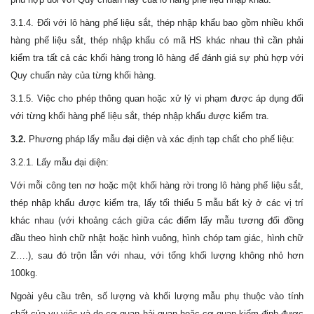
3.1.4. Đối với lô hàng phế liệu sắt, thép nhập khẩu bao gồm nhiều khối
hàng phế liệu sắt, thép nhập khẩu có mã HS khác nhau thì cần phải
kiểm tra tất cả các khối hàng trong lô hàng để đánh giá sự phù hợp với
Quy chuẩn này của từng khối hàng.
3.1.5. Việc cho phép thông quan hoặc xử lý vi phạm được áp dụng đối
với từng khối hàng phế liệu sắt, thép nhập khẩu được kiểm tra.
3.2.
Phương pháp lấy mẫu đại diện và xác định tạp chất cho phế liệu:
3.2.1. Lấy mẫu đại diện:
Với mỗi công ten nơ hoặc một khối hàng rời trong lô hàng phế liệu sắt,
thép nhập khẩu được kiểm tra, lấy tối thiểu 5 mẫu bất kỳ ở các vị trí
khác nhau (với khoảng cách giữa các điểm lấy mẫu tương đối đồng
đầu theo hình chữ nhật hoặc hình vuông, hình chóp tam giác, hình chữ
Z….), sau đó trộn lẫn với nhau, với tổng khối lượng không nhỏ hơn
100kg.
Ngoài yêu cầu trên, số lượng và khối lượng mẫu phụ thuộc vào tính
chất của vụ việc và do cơ quan hải quan hoặc cơ quan kiểm định được