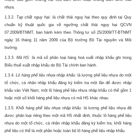
nhựa.
1.3.2.
Tạp chất nguy hại
: là chất thải nguy hại theo quy định tại Quy
chuẩn kỹ thuật quốc gia về ngưỡng chất thải nguy hại QCVN
07:2009/BTNMT, ban hành kèm theo Thông tư số 25/2009/TT-BTNMT
ngày 16 tháng 11 năm 2009 của Bộ trưởng Bộ Tài nguyên và Môi
trường.
1.3.3.
Mã HS
: là mã số phân loại hàng hoá xuất nhập khẩu ghi trong
Biểu thuế xuất nhập khẩu do Bộ Tài chính ban hành.
1.3.4.
Lô hàng phế liệu nhựa nhập khẩu
: là lượng phế liệu nhựa do một
tổ chức, cá nhân nhập khẩu đăng ký kiểm tra một lần để được nhập
khẩu vào Việt Nam; một lô hàng phế liệu nhựa nhập khẩu có thể gồm 1
hoặc một số khối hàng phế liệu nhựa có mã HS khác nhau.
1.3.5.
Khối hàng phế liệu nhựa nhập khẩu
: là lượng phế liệu nhựa đã
được phân loại riêng theo một mã HS nhất định, thuộc lô hàng phế liệu
nhựa do một tổ chức, cá nhân nhập khẩu đăng ký kiểm tra; khối hàng
phế liệu có thể là một phần hoặc toàn bộ lô hàng phế liệu nhập khẩu.