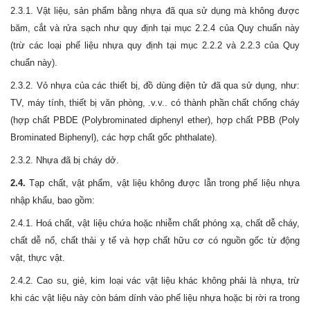
2.3.1. Vật liệu, sản phẩm bằng nhựa đã qua sử dụng mà không được
băm, cắt và rửa sạch như quy định tại mục 2.2.4 của Quy chuẩn này
(trừ các loại phế liệu nhựa quy định tại mục 2.2.2 và 2.2.3 của Quy
chuẩn này).
2.3.2. Vỏ nhựa của các thiết bị, đồ dùng điện tử đã qua sử dụng, như:
TV, máy tính, thiết bị văn phòng, .v.v.. có thành phần chất chống cháy
(hợp chất PBDE (Polybrominated diphenyl ether), hợp chất PBB (Poly
Brominated Biphenyl), các hợp chất gốc phthalate).
2.3.2. Nhựa đã bị cháy dở.
2.4.
Tạp chất, vật phẩm, vật liệu không được lẫn trong phế liệu nhựa
nhập khẩu, bao gồm:
2.4.1. Hoá chất, vật liệu chứa hoặc nhiễm chất phóng xạ, chất dễ cháy,
chất dễ nổ, chất thải y tế và hợp chất hữu cơ có nguồn gốc từ động
vật, thực vật.
2.4.2. Cao su, giẻ, kim loại vác vật liệu khác không phải là nhựa, trừ
khi các vật liệu này còn bám dính vào phế liệu nhựa hoặc bị rời ra trong