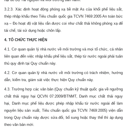
3.2.3. Xác định hoạt động phóng xạ bề mặt As của khối phế liệu sắt,
thép nhập khẩu theo Tiêu chuẩn quốc gia TCVN 7469:2005 An toàn bức
xạ – Đo hoạt độ vật liệu rắn được coi như chất thải không phóng xạ để
tái chế, tái sử dụng hoặc chôn lấp.
4. TỔ CHỨC THỰC HIỆN
4.1. Cơ quan quản lý nhà nước về môi trường và mọi tổ chức, cá nhân
liên quan đến việc nhập khẩu phế liệu sắt, thép từ nước ngoài phải tuân
thủ quy định tại Quy chuẩn này.
4.2. Cơ quan quản lý nhà nước về môi trường có trách nhiệm, hướng
dẫn, kiểm tra, giám sát việc thực hiện Quy chuẩn này.
4.3. Trường hợp các văn bản (Quy chuẩn kỹ thuật quốc gia về ngưỡng
chất thải nguy hại QCVN 07:2009/BTNMT, Danh mục chất thải nguy
hại, Danh mục phế liệu được phép nhập khẩu từ nước ngoài để làm
nguyên liệu sản xuất, Tiêu chuẩn quốc gia TCVN 7469:2005) viện dẫn
trong Quy chuẩn này được sửa đổi, bổ sung hoặc thay thế thì áp dụng
theo văn bản mới.