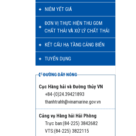
NIÊM YẾT GIÁ
ĐƠN VỊ THỰC HIỆN THU GOM
CHẤT THẢI VÀ XỬ LÝ CHẤT THẢI
KẾT CẤU HẠ TẦNG CẢNG BIỂN
TUYỂN DỤNG
ĐƯỜNG DÂY NÓNG
Cục Hàng hải và Đường thủy VN
+84-(0)24.39421893
thanhtrahh@vinamarine.gov.vn
Cảng vụ Hàng hải Hải Phòng
Trực ban:(84-225) 3842682
VTS:(84-225) 3822115