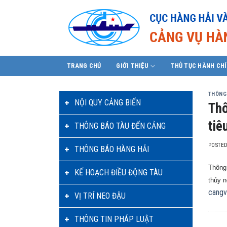
Skip
to
content
TRANG CHỦ
GIỚI THIỆU
THỦ TỤC HÀNH CH
THÔNG
NỘI QUY CẢNG BIỂN
Thô
tiê
THÔNG BÁO TÀU ĐẾN CẢNG
POSTE
THÔNG BÁO HÀNG HẢI
Thông 
KẾ HOẠCH ĐIỀU ĐỘNG TÀU
thủy n
cangv
VỊ TRÍ NEO ĐẬU
THÔNG TIN PHÁP LUẬT