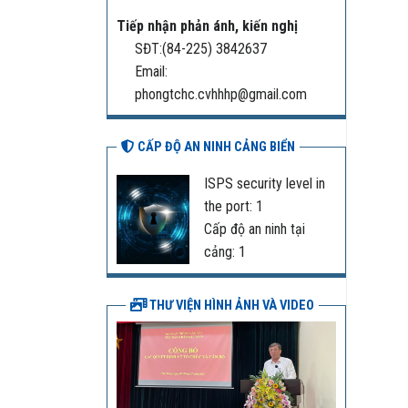
Tiếp nhận phản ánh, kiến nghị
SĐT:(84-225) 3842637
Email:
phongtchc.cvhhhp@gmail.com
CẤP ĐỘ AN NINH CẢNG BIỂN
ISPS security level in
the port: 1
Cấp độ an ninh tại
cảng: 1
THƯ VIỆN HÌNH ẢNH VÀ VIDEO