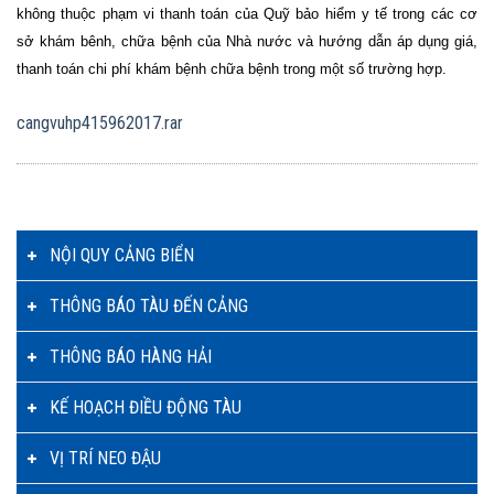
không thuộc phạm vi thanh toán của Quỹ bảo hiểm y tế trong các cơ
sở khám bênh, chữa bệnh của Nhà nước và hướng dẫn áp dụng giá,
thanh toán chi phí khám bệnh chữa bệnh trong một số trường hợp.
cangvuhp415962017.rar
NỘI QUY CẢNG BIỂN
THÔNG BÁO TÀU ĐẾN CẢNG
THÔNG BÁO HÀNG HẢI
KẾ HOẠCH ĐIỀU ĐỘNG TÀU
VỊ TRÍ NEO ĐẬU