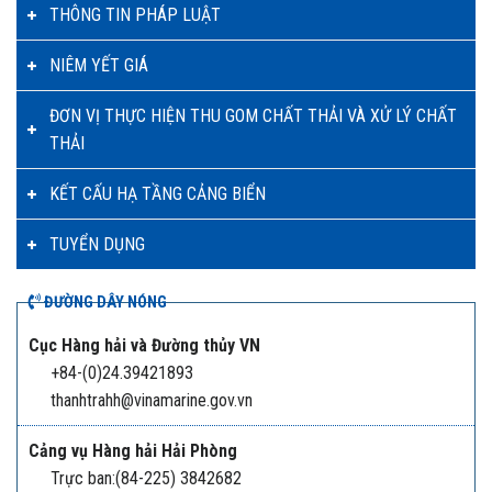
THÔNG TIN PHÁP LUẬT
NIÊM YẾT GIÁ
ĐƠN VỊ THỰC HIỆN THU GOM CHẤT THẢI VÀ XỬ LÝ CHẤT
THẢI
KẾT CẤU HẠ TẦNG CẢNG BIỂN
TUYỂN DỤNG
ĐƯỜNG DÂY NÓNG
Cục Hàng hải và Đường thủy VN
+84-(0)24.39421893
thanhtrahh@vinamarine.gov.vn
Cảng vụ Hàng hải Hải Phòng
Trực ban:(84-225) 3842682