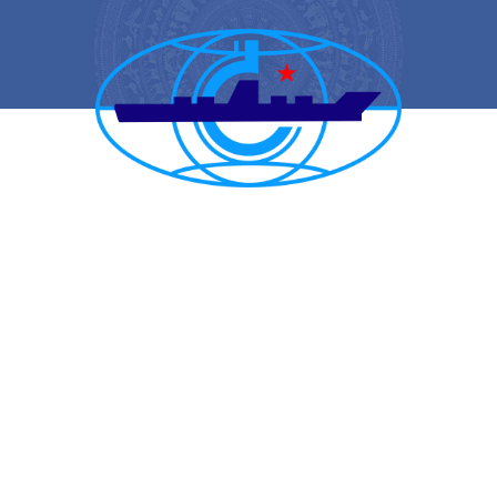
CẢNG VỤ HÀNG HẢI HẢI PHÒNG
TRANG THÔNG TIN ĐIỆN TỬ CẢNG VỤ HÀNG HẢI HẢI PHÒNG
Trụ sở chính: Số 1A Minh Khai, phường Hồng Bàng, thành phố Hải
Phòng
Trực ban: (84-225) 3842682 | VTS : (84-225) 3822115 | Fax: (84-
225) 3842634
Tiếp nhận phản ánh kiến nghị: (84-225) 3842637 | Email :
phongtchc.cvhhhp@gmail.com