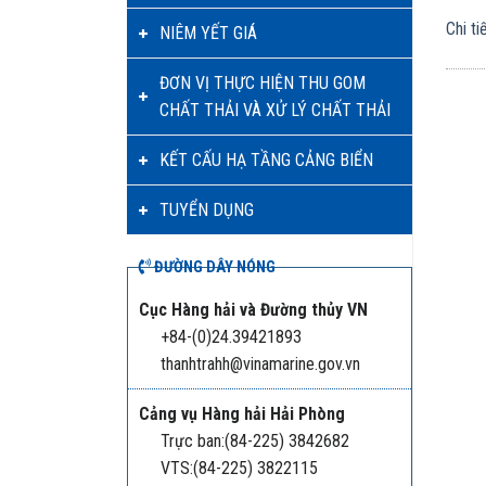
Chi ti
NIÊM YẾT GIÁ
ĐƠN VỊ THỰC HIỆN THU GOM
CHẤT THẢI VÀ XỬ LÝ CHẤT THẢI
KẾT CẤU HẠ TẦNG CẢNG BIỂN
TUYỂN DỤNG
ĐƯỜNG DÂY NÓNG
Cục Hàng hải và Đường thủy VN
+84-(0)24.39421893
thanhtrahh@vinamarine.gov.vn
Cảng vụ Hàng hải Hải Phòng
Trực ban:(84-225) 3842682
VTS:(84-225) 3822115