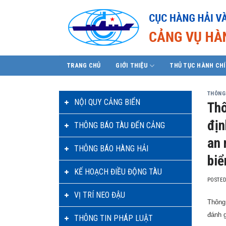
Skip
to
content
TRANG CHỦ
GIỚI THIỆU
THỦ TỤC HÀNH CH
THÔNG
NỘI QUY CẢNG BIỂN
Thô
địn
THÔNG BÁO TÀU ĐẾN CẢNG
an 
THÔNG BÁO HÀNG HẢI
biể
KẾ HOẠCH ĐIỀU ĐỘNG TÀU
POSTE
VỊ TRÍ NEO ĐẬU
Thông 
đánh g
THÔNG TIN PHÁP LUẬT