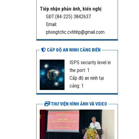
Tiếp nhận phản ánh, kiến nghị
SĐT:(84-225) 3842637
Email:
phongtchc.cvhhhp@gmail.com
CẤP ĐỘ AN NINH CẢNG BIỂN
ISPS security level in
the port: 1
Cấp độ an ninh tại
cảng: 1
THƯ VIỆN HÌNH ẢNH VÀ VIDEO