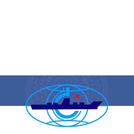
CẢNG VỤ HÀNG HẢI HẢI PHÒNG