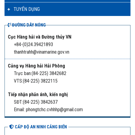
TUYỂN DỤNG
ĐƯỜNG DÂY NÓNG
Cục Hàng hải và Đường thủy VN
+84-(0)24.39421893
thanhtrahh@vinamarine.gov.vn
Cảng vụ Hàng hải Hải Phòng
Trực ban:(84-225) 3842682
VTS:(84-225) 3822115
Tiếp nhận phản ánh, kiến nghị
SĐT:(84-225) 3842637
Email: phongtchc.cvhhhp@gmail.com
CẤP ĐỘ AN NINH CẢNG BIỂN