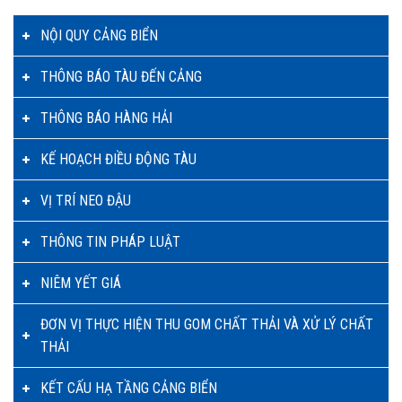
NỘI QUY CẢNG BIỂN
THÔNG BÁO TÀU ĐẾN CẢNG
THÔNG BÁO HÀNG HẢI
KẾ HOẠCH ĐIỀU ĐỘNG TÀU
VỊ TRÍ NEO ĐẬU
THÔNG TIN PHÁP LUẬT
NIÊM YẾT GIÁ
ĐƠN VỊ THỰC HIỆN THU GOM CHẤT THẢI VÀ XỬ LÝ CHẤT
THẢI
KẾT CẤU HẠ TẦNG CẢNG BIỂN