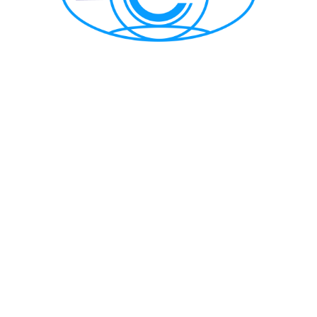
CẢNG VỤ HÀNG HẢI HẢI PHÒNG
TRANG THÔNG TIN ĐIỆN TỬ CẢNG VỤ HÀNG HẢI HẢI PHÒNG
Trụ sở chính: Số 1A Minh Khai, phường Hồng Bàng, thành phố Hải
Phòng
Trực ban: (84-225) 3842682 | VTS : (84-225) 3822115 | Fax: (84-
225) 3842634
Tiếp nhận phản ánh kiến nghị: (84-225) 3842637 | Email :
phongtchc.cvhhhp@gmail.com
Email: cangvu.hpg@vinamarine.gov.vn | Website:
https://cangvuhaiphong.gov.vn
© 2021 Bản quyền thuộc về Cảng vụ hàng hải Hải Phòng
Thiết kế và phát triển bởi Công ty TNHH MTV Thông tin điện tử