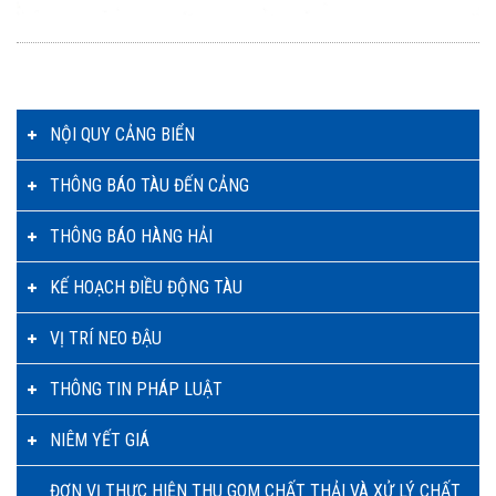
NỘI QUY CẢNG BIỂN
THÔNG BÁO TÀU ĐẾN CẢNG
THÔNG BÁO HÀNG HẢI
KẾ HOẠCH ĐIỀU ĐỘNG TÀU
VỊ TRÍ NEO ĐẬU
THÔNG TIN PHÁP LUẬT
NIÊM YẾT GIÁ
ĐƠN VỊ THỰC HIỆN THU GOM CHẤT THẢI VÀ XỬ LÝ CHẤT