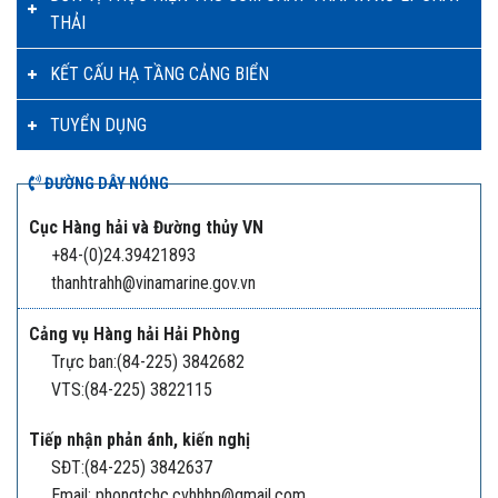
THẢI
KẾT CẤU HẠ TẦNG CẢNG BIỂN
TUYỂN DỤNG
ĐƯỜNG DÂY NÓNG
Cục Hàng hải và Đường thủy VN
+84-(0)24.39421893
thanhtrahh@vinamarine.gov.vn
Cảng vụ Hàng hải Hải Phòng
Trực ban:(84-225) 3842682
VTS:(84-225) 3822115
Tiếp nhận phản ánh, kiến nghị
SĐT:(84-225) 3842637
Email: phongtchc.cvhhhp@gmail.com