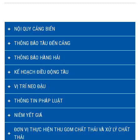
NỘI QUY CẢNG BIỂN
THÔNG BÁO TÀU ĐẾN CẢNG
THÔNG BÁO HÀNG HẢI
KẾ HOẠCH ĐIỀU ĐỘNG TÀU
VỊ TRÍ NEO ĐẬU
THÔNG TIN PHÁP LUẬT
NIÊM YẾT GIÁ
ĐƠN VỊ THỰC HIỆN THU GOM CHẤT THẢI VÀ XỬ LÝ CHẤT
THẢI