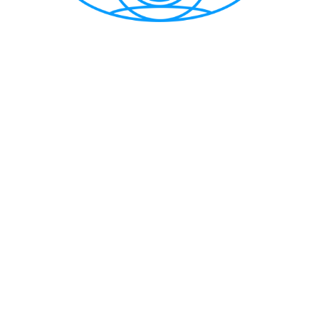
CẢNG VỤ HÀNG HẢI HẢI PHÒNG
TRANG THÔNG TIN ĐIỆN TỬ CẢNG VỤ HÀNG HẢI HẢI PHÒNG
Trụ sở chính: Số 1A Minh Khai, phường Hồng Bàng, thành phố Hải
Phòng
Trực ban: (84-225) 3842682 | VTS : (84-225) 3822115 | Fax: (84-
225) 3842634
Tiếp nhận phản ánh kiến nghị: (84-225) 3842637 | Email :
phongtchc.cvhhhp@gmail.com
Email: cangvu.hpg@vinamarine.gov.vn | Website:
https://cangvuhaiphong.gov.vn
© 2021 Bản quyền thuộc về Cảng vụ hàng hải Hải Phòng
Thiết kế và phát triển bởi Công ty TNHH MTV Thông tin điện tử
hàng hải Việt Nam (VISHIPEL)