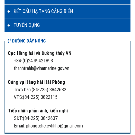
KẾT CẤU HẠ TẦNG CẢNG BIỂN
TUYỂN DỤNG
ĐƯỜNG DÂY NÓNG
Cục Hàng hải và Đường thủy VN
+84-(0)24.39421893
thanhtrahh@vinamarine.gov.vn
Cảng vụ Hàng hải Hải Phòng
Trực ban:(84-225) 3842682
VTS:(84-225) 3822115
Tiếp nhận phản ánh, kiến nghị
SĐT:(84-225) 3842637
Email: phongtchc.cvhhhp@gmail.com