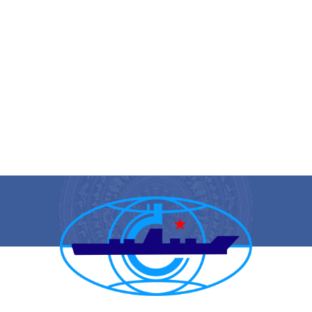
CẢNG VỤ HÀNG HẢI HẢI PHÒNG