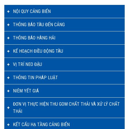
NỘI QUY CẢNG BIỂN
THÔNG BÁO TÀU ĐẾN CẢNG
THÔNG BÁO HÀNG HẢI
KẾ HOẠCH ĐIỀU ĐỘNG TÀU
VỊ TRÍ NEO ĐẬU
THÔNG TIN PHÁP LUẬT
NIÊM YẾT GIÁ
ĐƠN VỊ THỰC HIỆN THU GOM CHẤT THẢI VÀ XỬ LÝ CHẤT
THẢI
KẾT CẤU HẠ TẦNG CẢNG BIỂN