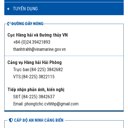
TUYỂN DỤNG
ĐƯỜNG DÂY NÓNG
Cục Hàng hải và Đường thủy VN
+84-(0)24.39421893
thanhtrahh@vinamarine.gov.vn
Cảng vụ Hàng hải Hải Phòng
Trực ban:(84-225) 3842682
VTS:(84-225) 3822115
Tiếp nhận phản ánh, kiến nghị
SĐT:(84-225) 3842637
Email: phongtchc.cvhhhp@gmail.com
CẤP ĐỘ AN NINH CẢNG BIỂN