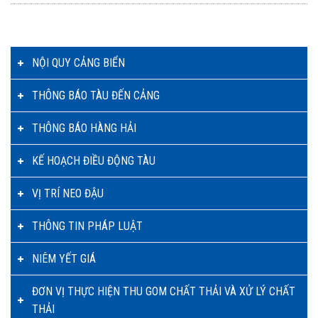
NỘI QUY CẢNG BIỂN
THÔNG BÁO TÀU ĐẾN CẢNG
THÔNG BÁO HÀNG HẢI
KẾ HOẠCH ĐIỀU ĐỘNG TÀU
VỊ TRÍ NEO ĐẬU
THÔNG TIN PHÁP LUẬT
NIÊM YẾT GIÁ
ĐƠN VỊ THỰC HIỆN THU GOM CHẤT THẢI VÀ XỬ LÝ CHẤT
THẢI