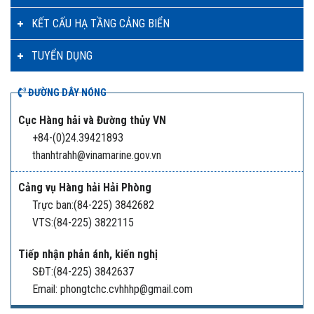
KẾT CẤU HẠ TẦNG CẢNG BIỂN
TUYỂN DỤNG
ĐƯỜNG DÂY NÓNG
Cục Hàng hải và Đường thủy VN
+84-(0)24.39421893
thanhtrahh@vinamarine.gov.vn
Cảng vụ Hàng hải Hải Phòng
Trực ban:(84-225) 3842682
VTS:(84-225) 3822115
Tiếp nhận phản ánh, kiến nghị
SĐT:(84-225) 3842637
Email: phongtchc.cvhhhp@gmail.com