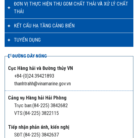
ĐƠN VỊ THỰC HIỆN THU GOM CHẤT THẢI VÀ XỬ LÝ CHẤT
THẢI
KẾT CẤU HẠ TẦNG CẢNG BIỂN
TUYỂN DỤNG
ĐƯỜNG DÂY NÓNG
Cục Hàng hải và Đường thủy VN
+84-(0)24.39421893
thanhtrahh@vinamarine.gov.vn
Cảng vụ Hàng hải Hải Phòng
Trực ban:(84-225) 3842682
VTS:(84-225) 3822115
Tiếp nhận phản ánh, kiến nghị
SĐT:(84-225) 3842637