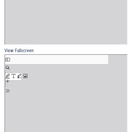
View Fullscreen
Skip
to
PDF
content