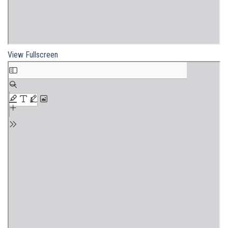
View Fullscreen
Skip
to
PDF
content