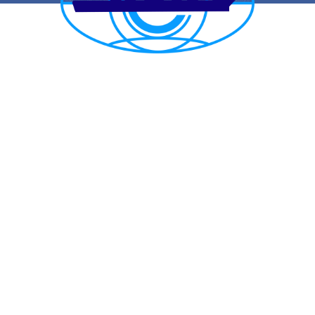
CẢNG VỤ HÀNG HẢI HẢI PHÒNG
TRANG THÔNG TIN ĐIỆN TỬ CẢNG VỤ HÀNG HẢI HẢI PHÒNG
Trụ sở chính: Số 1A Minh Khai, phường Hồng Bàng, thành phố Hải
Phòng
Trực ban: (84-225) 3842682 | VTS : (84-225) 3822115 | Fax: (84-
225) 3842634
Tiếp nhận phản ánh kiến nghị: (84-225) 3842637 | Email :
phongtchc.cvhhhp@gmail.com
Email: cangvu.hpg@vinamarine.gov.vn | Website:
https://cangvuhaiphong.gov.vn
© 2021 Bản quyền thuộc về Cảng vụ hàng hải Hải Phòng