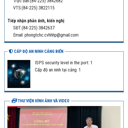
Trực ban:(84-225) 3842682
VTS:(84-225) 3822115
Tiếp nhận phản ánh, kiến nghị
SĐT:(84-225) 3842637
Email: phongtchc.cvhhhp@gmail.com
CẤP ĐỘ AN NINH CẢNG BIỂN
ISPS security level in the port: 1
Cấp độ an ninh tại cảng: 1
THƯ VIỆN HÌNH ẢNH VÀ VIDEO