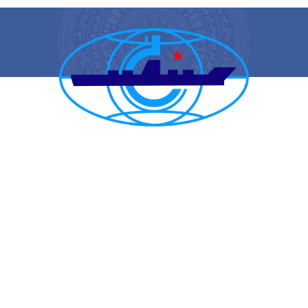
CẢNG VỤ HÀNG HẢI HẢI PHÒNG
TRANG THÔNG TIN ĐIỆN TỬ CẢNG VỤ HÀNG HẢI HẢI PHÒNG
Trụ sở chính: Số 1A Minh Khai, phường Hồng Bàng, thành phố Hải
Phòng
Trực ban: (84-225) 3842682 | VTS : (84-225) 3822115 | Fax: (84-
225) 3842634
Tiếp nhận phản ánh kiến nghị: (84-225) 3842637 | Email :
phongtchc.cvhhhp@gmail.com