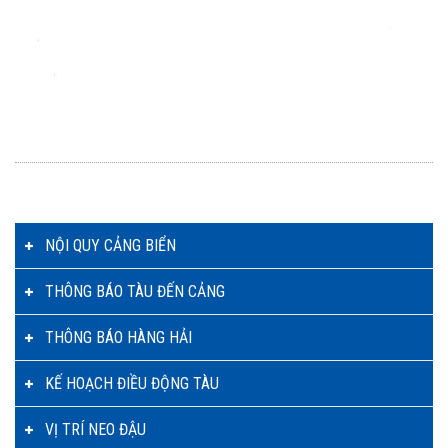
NỘI QUY CẢNG BIỂN
THÔNG BÁO TÀU ĐẾN CẢNG
THÔNG BÁO HÀNG HẢI
KẾ HOẠCH ĐIỀU ĐỘNG TÀU
VỊ TRÍ NEO ĐẬU