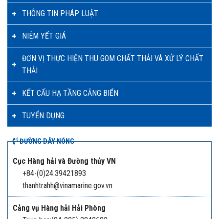
THÔNG TIN PHÁP LUẬT
NIÊM YẾT GIÁ
ĐƠN VỊ THỰC HIỆN THU GOM CHẤT THẢI VÀ XỬ LÝ CHẤT
THẢI
KẾT CẤU HẠ TẦNG CẢNG BIỂN
TUYỂN DỤNG
ĐƯỜNG DÂY NÓNG
Cục Hàng hải và Đường thủy VN
+84-(0)24.39421893
thanhtrahh@vinamarine.gov.vn
Cảng vụ Hàng hải Hải Phòng