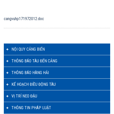
cangvuhp171972012.doc
NỘI QUY CẢNG BIỂN
THÔNG BÁO TÀU ĐẾN CẢNG
THÔNG BÁO HÀNG HẢI
KẾ HOẠCH ĐIỀU ĐỘNG TÀU
VỊ TRÍ NEO ĐẬU
THÔNG TIN PHÁP LUẬT