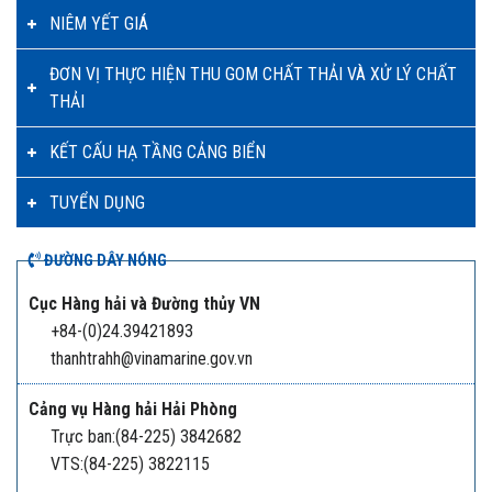
NIÊM YẾT GIÁ
ĐƠN VỊ THỰC HIỆN THU GOM CHẤT THẢI VÀ XỬ LÝ CHẤT
THẢI
KẾT CẤU HẠ TẦNG CẢNG BIỂN
TUYỂN DỤNG
ĐƯỜNG DÂY NÓNG
Cục Hàng hải và Đường thủy VN
+84-(0)24.39421893
thanhtrahh@vinamarine.gov.vn
Cảng vụ Hàng hải Hải Phòng
Trực ban:(84-225) 3842682
VTS:(84-225) 3822115