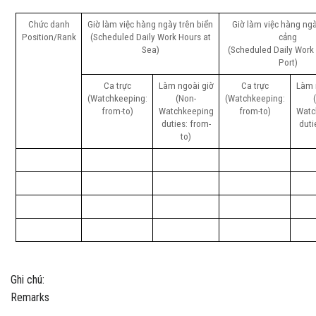
Chức danh
Giờ làm việc hàng ngày trên biển
Giờ làm việc hàng ngà
Position/Rank
(Scheduled Daily Work Hours at
cảng
Sea)
(Scheduled Daily Work 
Port)
Ca trực
Làm ngoài giờ
Ca trực
Làm 
(Watchkeeping:
(Non-
(Watchkeeping:
from-to)
Watchkeeping
from-to)
Watc
duties: from-
duti
to)
Ghi chú:
Remarks