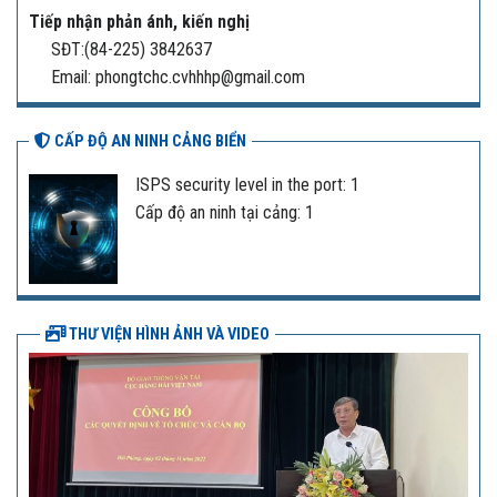
Tiếp nhận phản ánh, kiến nghị
SĐT:(84-225) 3842637
Email: phongtchc.cvhhhp@gmail.com
CẤP ĐỘ AN NINH CẢNG BIỂN
ISPS security level in the port: 1
Cấp độ an ninh tại cảng: 1
THƯ VIỆN HÌNH ẢNH VÀ VIDEO