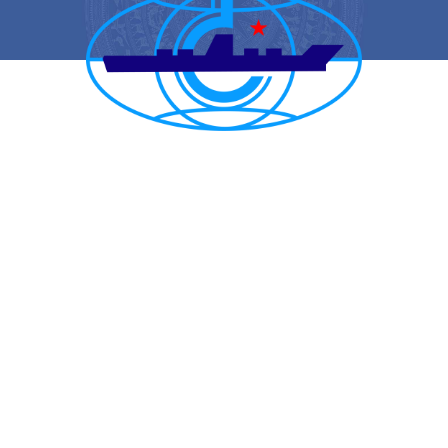
CẢNG VỤ HÀNG HẢI HẢI PHÒNG
TRANG THÔNG TIN ĐIỆN TỬ CẢNG VỤ HÀNG HẢI HẢI PHÒNG
Trụ sở chính: Số 1A Minh Khai, phường Hồng Bàng, thành phố Hải
Phòng
Trực ban: (84-225) 3842682 | VTS : (84-225) 3822115 | Fax: (84-
225) 3842634
Tiếp nhận phản ánh kiến nghị: (84-225) 3842637 | Email :
phongtchc.cvhhhp@gmail.com
Email: cangvu.hpg@vinamarine.gov.vn | Website: