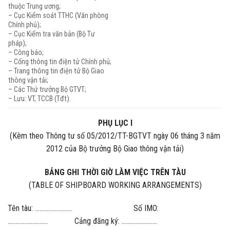
thuộc Trung ương;
– Cục Kiểm soát TTHC (Văn phòng
Chính phủ);
– Cục Kiểm tra văn bản (Bộ Tư
pháp);
– Công báo;
– Cổng thông tin điện tử Chính phủ;
– Trang thông tin điện tử Bộ Giao
thông vận tải;
– Các Thứ trưởng Bộ GTVT;
– Lưu: VT, TCCB (Tđt).
PHỤ LỤC I
(Kèm theo Thông tư số 05/2012/TT-BGTVT ngày 06 tháng 3 năm
2012 của Bộ trưởng Bộ Giao thông vận tải)
BẢNG GHI THỜI GIỜ LÀM VIỆC TRÊN TÀU
(TABLE OF SHIPBOARD WORKING ARRANGEMENTS)
Tên tàu: …………………… Số IMO:
…………………….. Cảng đăng ký: …………………..