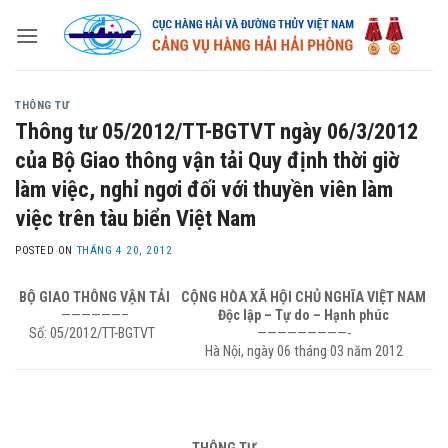
Skip
to
content
THÔNG TƯ
Thông tư 05/2012/TT-BGTVT ngày 06/3/2012
của Bộ Giao thông vận tải Quy định thời giờ
làm việc, nghỉ ngơi đối với thuyền viên làm
việc trên tàu biển Việt Nam
POSTED ON
THÁNG 4 20, 2012
BỘ GIAO THÔNG VẬN TẢI
CỘNG HÒA XÃ HỘI CHỦ NGHĨA VIỆT NAM
——————–
Độc lập – Tự do – Hạnh phúc
Số: 05/2012/TT-BGTVT
—————————-
Hà Nội, ngày 06 tháng 03 năm 2012