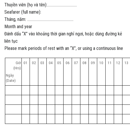
Thuyền viên (họ và tên):…………………………….
Seafarer (full name):
Tháng, năm: ……………………………………………..
Month and year
Đánh dấu “X” vào khoảng thời gian nghỉ ngơi, hoặc dùng đường kẻ
liên tục
Please mark periods of rest with an “X”, or using a continuous line
Giờ
01
02
03
04
05
06
07
08
09
10
11
12
13
(Hrs)
Ngày
(Date)