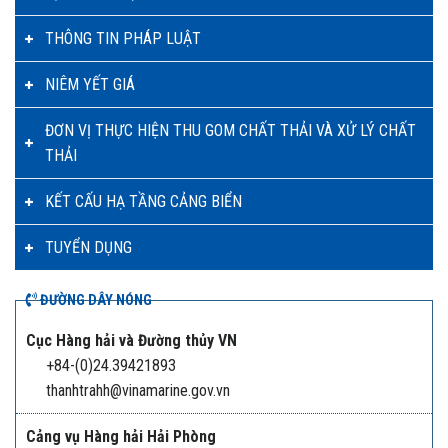
THÔNG TIN PHÁP LUẬT
NIÊM YẾT GIÁ
ĐƠN VỊ THỰC HIỆN THU GOM CHẤT THẢI VÀ XỬ LÝ CHẤT
THẢI
KẾT CẤU HẠ TẦNG CẢNG BIỂN
TUYỂN DỤNG
ĐƯỜNG DÂY NÓNG
Cục Hàng hải và Đường thủy VN
+84-(0)24.39421893
thanhtrahh@vinamarine.gov.vn
Cảng vụ Hàng hải Hải Phòng