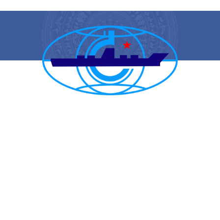
CẢNG VỤ HÀNG HẢI HẢI PHÒNG
TRANG THÔNG TIN ĐIỆN TỬ CẢNG VỤ HÀNG HẢI HẢI PHÒNG
Trụ sở chính: Số 1A Minh Khai, phường Hồng Bàng, thành phố Hải
Phòng
Trực ban: (84-225) 3842682 | VTS : (84-225) 3822115 | Fax: (84-
225) 3842634
Tiếp nhận phản ánh kiến nghị: (84-225) 3842637 | Email :